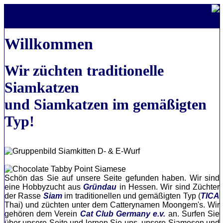
Willkommen
Wir züchten traditionelle
Siamkatzen
und Siamkatzen im gemäßigten
Typ!
Schön das Sie auf unsere Seite gefunden haben. Wir sind
eine Hobbyzucht aus
Gründau
in Hessen. Wir sind Züchter
der Rasse
Siam
im traditionellen und gemäßigten Typ (
TICA
Thai) und züchten unter dem Catterynamen Moongem's. Wir
gehören dem Verein
Cat Club Germany e.v.
an. Surfen Sie
über unsere Seite und lernen Sie uns, unsere Siamesen und