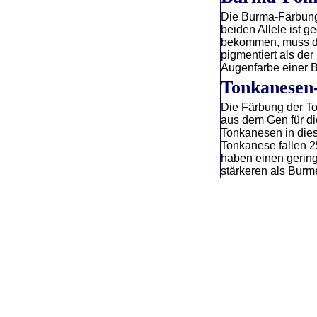
Die Burma-Färbung 
beiden Allele ist 
bekommen, muss die
pigmentiert als der
Augenfarbe einer B
Tonkanesen
Die Färbung der T
aus dem Gen für di
Tonkanesen in dies
Tonkanese fallen 
haben einen gering
stärkeren als Burm