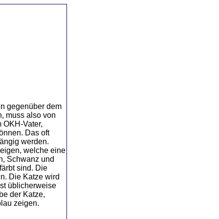
Gen gegenüber dem
n, muss also von
m OKH-Vater,
können. Das oft
hängig werden.
eigen, welche eine
en, Schwanz und
ärbt sind. Die
n. Die Katze wird
st üblicherweise
rbe der Katze,
lau zeigen.