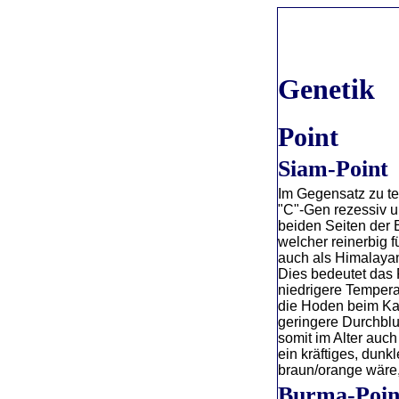
Genetik
Point
Siam-Point
Im Gegensatz zu te
"C"-Gen rezessiv u
beiden Seiten der 
welcher reinerbig f
auch als Himalayan
Dies bedeutet das 
niedrigere Temper
die Hoden beim Kate
geringere Durchblu
somit im Alter auc
ein kräftiges, dunk
braun/orange wäre,
Burma-Poin