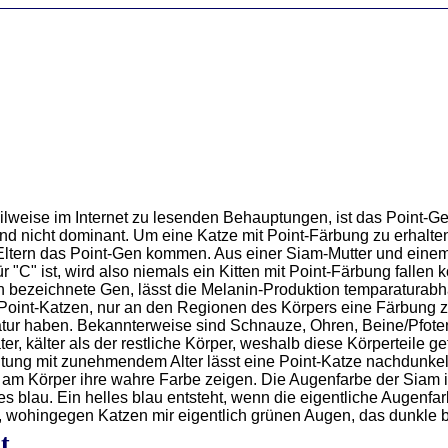
ilweise im Internet zu lesenden Behauptungen, ist das Point-
nd nicht dominant. Um eine Katze mit Point-Färbung zu erhalte
Eltern das Point-Gen kommen. Aus einer Siam-Mutter und eine
ür "C" ist, wird also niemals ein Kitten mit Point-Färbung fallen 
 bezeichnete Gen, lässt die Melanin-Produktion temparaturab
Point-Katzen, nur an den Regionen des Körpers eine Färbung z
atur haben. Bekannterweise sind Schnauze, Ohren, Beine/Pfot
r, kälter als der restliche Körper, weshalb diese Körperteile gef
tung mit zunehmendem Alter lässt eine Point-Katze nachdunkel
h am Körper ihre wahre Farbe zeigen. Die Augenfarbe der Siam i
les blau. Ein helles blau entsteht, wenn die eigentliche Augenfa
 wohingegen Katzen mir eigentlich grünen Augen, das dunkle b
t