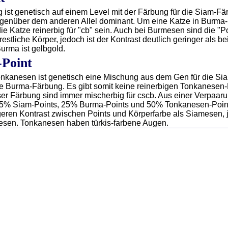
ist genetisch auf einem Level mit der Färbung für die Siam-Fä
gegenüber dem anderen Allel dominant. Um eine Katze in Burma
 Katze reinerbig für "cb" sein. Auch bei Burmesen sind die "Po
 restliche Körper, jedoch ist der Kontrast deutlich geringer als 
urma ist gelbgold.
-Point
onkanesen ist genetisch eine Mischung aus dem Gen für die S
e Burma-Färbung. Es gibt somit keine reinerbigen Tonkanesen-
er Färbung sind immer mischerbig für cscb. Aus einer Verpaar
25% Siam-Points, 25% Burma-Points und 50% Tonkanesen-Poin
eren Kontrast zwischen Points und Körperfarbe als Siamesen, 
esen. Tonkanesen haben türkis-farbene Augen.