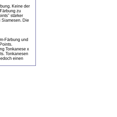
rbung. Keine der
-Färbung zu
ints" stärker
bei Siamesen. Die
iam-Färbung und
Points.
ung Tonkanese x
ts. Tonkanesen
jedoch einen